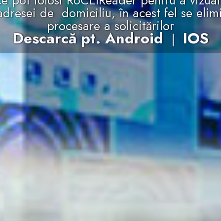
ce pot folosi RoCEIReader pentru a vizual
dresei de domiciliu, în acest fel se elimi
procesare a solicitărilor
Descarcă pt. Android
IOS
|