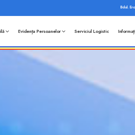
Bdul. Ero
ilă
Evidența Persoanelor
Serviciul Logistic
Informaț