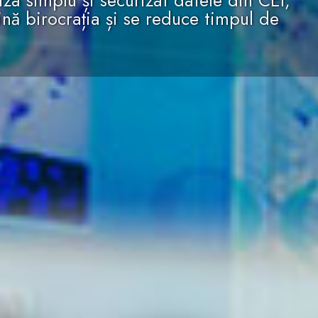
iza simplu și securizat datele din CEI,
nă birocrația și se reduce timpul de