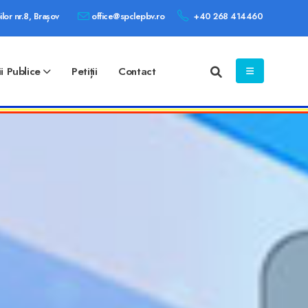
ilor nr.8, Brașov
office@spclepbv.ro
+40 268 414460
ii Publice
Petiții
Contact