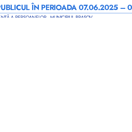
BLICUL ÎN PERIOADA 07.06.2025 – 0
ENȚĂ A PERSOANELOR - MUNICIPIUL BRAȘOV
9.00 – 13.00
NU SE LUCREAZĂ
9.00 – 13.00
Oficierea căsătoriilor