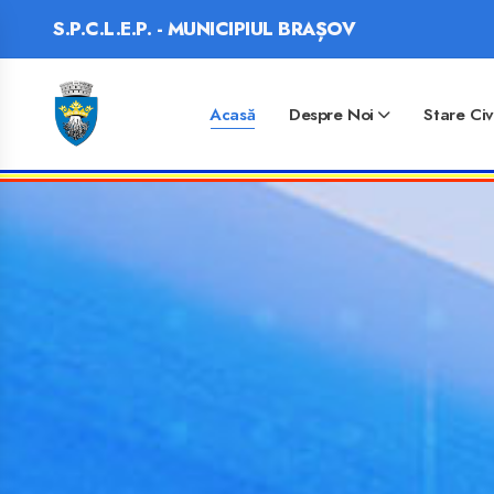
S.P.C.L.E.P. - MUNICIPIUL BRAȘOV
Acasă
Despre Noi
Stare Civ