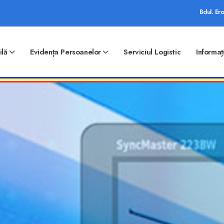
Bdul. Ero
ilă
Evidența Persoanelor
Serviciul Logistic
Informaț