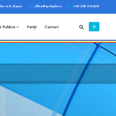
ilor nr.8, Brașov
office@spclepbv.ro
+40 268 414460
ii Publice
Petiții
Contact