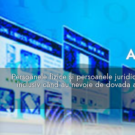
A
Persoanele fizice și persoanele juridi
inclusiv când au nevoie de dovada a