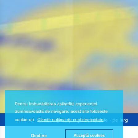
Pentru îmbunătățirea calitatății experienței
dumneavoastă de navigare, acest site folosește
Acasă
> Anunțuri și comunicate - pe larg
cookie-uri.
Citeste politica de confidentialitate
Decline
Acceptă cookies