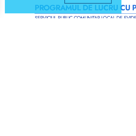
PROGRAMUL DE LUCRU CU PU
SERVICIUL PUBLIC COMUNITAR LOCAL DE EVID
- JOI, 29 MAI 2025
A. SERVICIUL STARE CIVILĂ
„
DECESE
„
Sâmbătă
07.06.2025
Duminică
08.06.2025
Luni
09.06.2025
„
CĂSĂTORII
„