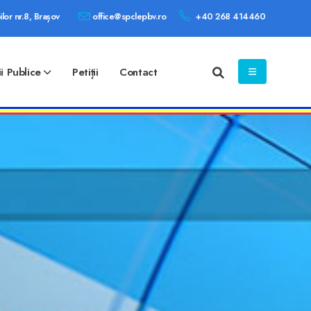
ilor nr.8, Brașov
office@spclepbv.ro
+40 268 414460
ii Publice
Petiții
Contact