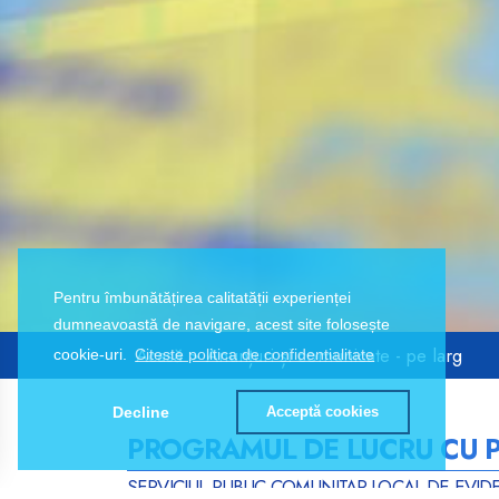
Pentru îmbunătățirea calitatății experienței
dumneavoastă de navigare, acest site folosește
Acasă
> Anunțuri și comunicate - pe larg
cookie-uri.
Citeste politica de confidentialitate
Decline
Acceptă cookies
PROGRAMUL DE LUCRU CU PU
SERVICIUL PUBLIC COMUNITAR LOCAL DE EVID