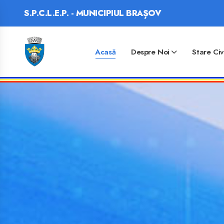
S.P.C.L.E.P. - MUNICIPIUL BRAȘOV
Acasă
Despre Noi
Stare Civ