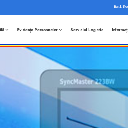
Bdul. Ero
ilă
Evidența Persoanelor
Serviciul Logistic
Informaț