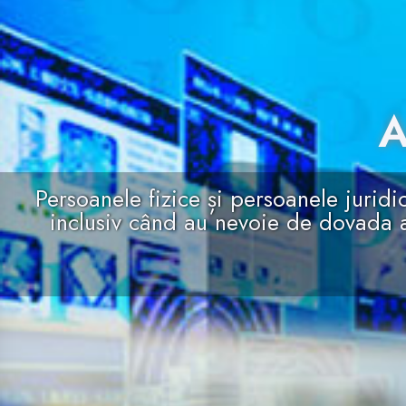
A
Persoanele fizice și persoanele juridi
inclusiv când au nevoie de dovada a