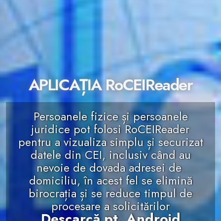
APLICAȚIA RoCEIReader
Persoanele fizice și persoanele
juridice pot folosi RoCEIReader
pentru a vizualiza simplu și securizat
datele din CEI, inclusiv când au
nevoie de dovada adresei de
domiciliu, în acest fel se elimină
birocrația și se reduce timpul de
procesare a solicitărilor
Descarcă pt. Android