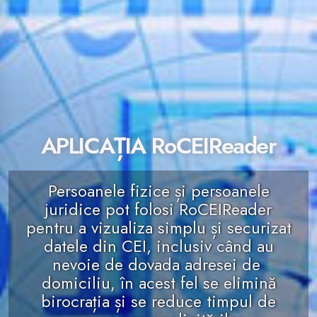
APLICAȚIA RoCEIReader
Persoanele fizice și persoanele
juridice pot folosi RoCEIReader
pentru a vizualiza simplu și securizat
datele din CEI, inclusiv când au
nevoie de dovada adresei de
domiciliu, în acest fel se elimină
birocrația și se reduce timpul de