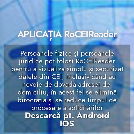
APLICAȚIA RoCEIReader
Persoanele fizice și persoanele
juridice pot folosi RoCEIReader
pentru a vizualiza simplu și securizat
datele din CEI, inclusiv când au
nevoie de dovada adresei de
domiciliu, în acest fel se elimină
birocrația și se reduce timpul de
procesare a solicitărilor
Descarcă pt. Android
IOS