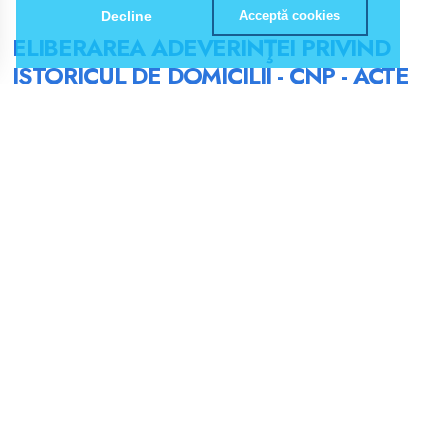
Decline
Acceptă cookies
ELIBERAREA ADEVERINŢEI PRIVIND
ISTORICUL DE DOMICILII - CNP - ACTE
DE IDENTITATE EMISE - ACTE
NECESARE
SERVICIUL PUBLIC COMUNITAR LOCAL DE EVIDENȚĂ A
PERSOANELOR - MUNICIPIUL BRAȘOV
Cererea se depune personal la serviciul public comunitar local
de evidenţă a persoanelor pe raza căruia solicitantul
adeverinței își are domiciliul actual/reședința activă sau prin
împuternicit cu procură specială, autentificată la notarul public
în țară, la misiunile diplomatice ale României din străinătate sau
la autoritățile străine competente, în acest ultim caz fiind